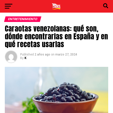
ENTRETENIMIENTO
Caraotas venezolanas: qué son,
dónde encontrarlas en España y en
qué recetas usarlas
Published
2 años ago
on
marzo 27, 2024
By
K