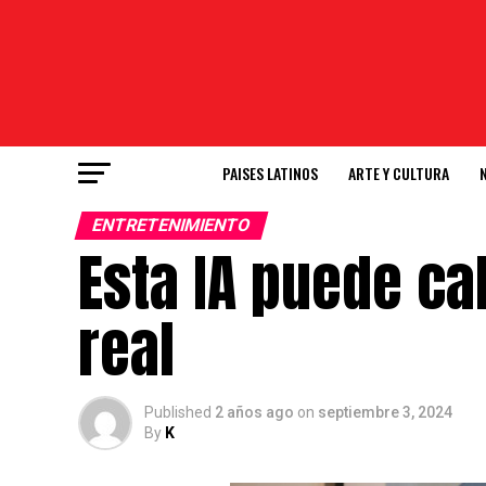
PAISES LATINOS
ARTE Y CULTURA
ENTRETENIMIENTO
Esta IA puede ca
real
Published
2 años ago
on
septiembre 3, 2024
By
K