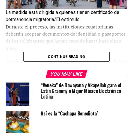
La medida está dirigida a quienes tienen certificado de
permanencia migratoria/El estÍmulo
Durante el proceso, las instituciones ecuatorianas
deberán aceptar documentos de identidad o pasaportes
de los solicitantes que hayan vencido hasta hace cinco
años
CONTINUE READING
El Gobierno de Ecuador ha tomado la decisión de ofrecer
una amnistía migratoria y de establecer un nuevo
YOU MAY LIKE
proceso de regularización para los venezolanos y sus
familias que se encuentren en el país. Esta medida está
“Veneka” de Rawayana y Akapellah gana el
dirigida a aquellos que cuentan con un certificado de
Latin Grammy a Mejor Música Electrónica
Latina
permanencia migratoria caducado o que aún no han
obtenido un visado especial.
Así es la “Cachapa Benedicta”
El decreto ejecutivo, firmado por el presidente
Daniel
Noboa
, señala que se otorgará amnistía migratoria y se
implementará un proceso extraordinario de