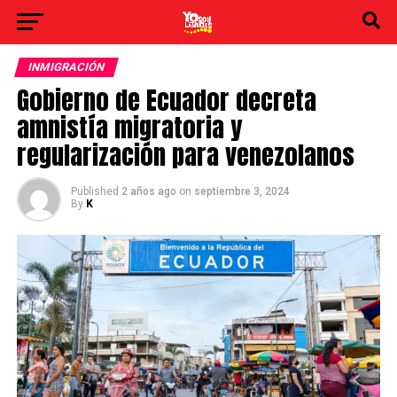
INMIGRACIÓN
Gobierno de Ecuador decreta
amnistía migratoria y
regularización para venezolanos
Published
2 años ago
on
septiembre 3, 2024
By
K