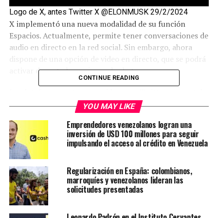
Logo de X, antes Twitter X @ELONMUSK 29/2/2024
X implementó una nueva modalidad de su función
Espacios. Actualmente, permite tener conversaciones de
audio en directo en la red social. Sin embargo, ahora
dispone de una opción de video en directo, que se podrá
activar durante las sesiones de chat.
CONTINUE READING
La plataforma, antes conocida como Twitter, ya contaba
con una aplicación de emisiones de video en directo en
YOU MAY LIKE
el feed, llamada Periscope, que fue una de las pioneras
Emprendedores venezolanos logran una
en el sector del video en directo con un formato
inversión de USD 100 millones para seguir
vertical.
impulsando el acceso al crédito en Venezuela
Fue en 2021 cuando decidió cerrar este servicio, debido a
Regularización en España: colombianos,
que su uso había disminuido en los últimos años. En
marroquíes y venezolanos lideran las
aquel entonces, aseguraron que el costo del soporte de
solicitudes presentadas
la aplicación seguiría aumentando con el tiempo, tal y
como comentó en un comunicado.
Leonardo Padrón en el Instituto Cervantes