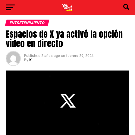
ENTRETENIMIENTO
Espacios de X ya activó la opción
video en directo
Published
2 años ago
on
febrero 29, 2024
By
K