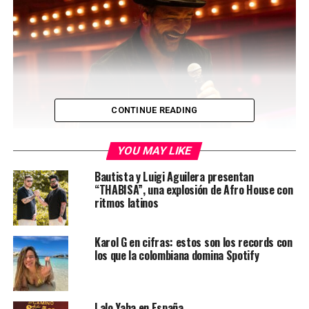
CONTINUE READING
YOU MAY LIKE
Bautista y Luigi Aguilera presentan
“THABISA”, una explosión de Afro House con
ritmos latinos
Karol G en cifras: estos son los records con
los que la colombiana domina Spotify
Ricardo Arjona presenta «Seco»/ cortesía
Ricardo Arjona deslumbró en una noche única en Miami
Lalo Yaha en España