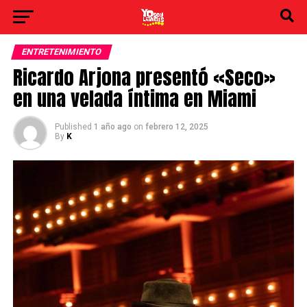
ENTRETENIMIENTO
Ricardo Arjona presentó «Seco»
en una velada íntima en Miami
Published
1 año ago
on
febrero 12, 2025
By
K