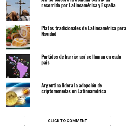
Según el sitio Statista, el país con menor inflación no es
recorrido por Latinoamérica y España
una potencia mundial, como pueden ser Japón, Estados
Unidos, Suiza o Brasil. Precisamente, es Costa Rica,
mayormente conocida por sus paradisíacas playas,
Platos tradicionales de Latinoamérica para
volcanes y biodiversidad.
Navidad
Partidos de barrio: así se llaman en cada
país
Argentina lidera la adopción de
criptomonedas en Latinoamérica
CLICK TO COMMENT