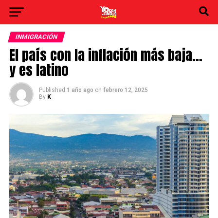
INMIGRACIÓN
El país con la inflación más baja…
y es latino
Published
1 año ago
on
febrero 12, 2025
By
K