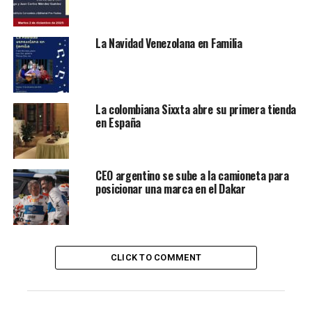
como sustituto de otros cereales, la quinoa es un
alimento sano y saludable, ideal para consumir con
frecuencia como guarnición, para lo que solo hay que
La Navidad Venezolana en Familia
seguir unos consejos básicos.
Pero, además de tomarla como apoyo a otras comidas, la
quinoa puede ser protagonista de muchas preparaciones
La colombiana Sixxta abre su primera tienda
en España
como estas, que podéis incorporar a vuestro menú
familiar, donde también dar salida a otros productos
como el bulgur, las semillas de chía, al cuscús o al trigo
sarraceno o alforfón.
CEO argentino se sube a la camioneta para
posicionar una marca en el Dakar
Contenidos de la entrada
Propiedades y beneficios de la quinoa
CLICK TO COMMENT
Quinoa tres delicias
Ingredientes: