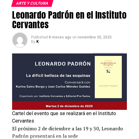
Elaboración:
ARTE Y CULTURA
Leonardo Padrón en el Instituto
Cervantes
Propiedades y beneficios de la
quinoa
Published
8 meses ago
on
noviembre 30, 2025
By
K
La quinoa la tratamos como si fuera un grano o cereal,
como el arroz, pero en realidad es un pseudocereal con
un contenido nutricional más interesante que este, al
sumar muchas más proteínas vegetales y otros
micronutrientes que la hacen muy beneficiosa para todo
tipo de dietas y edades. Es menos proteica que las
legumbres, pero sus proteínas son de buena calidad y
contienen aminoácidos de los que carecen cereales
como el maíz, la avena o el arroz.
Cartel del evento que se realizará en el Instituto
Cervantes
Destaca también su mayor aporte de grasas de calidad,
El próximo 2 de diciembre a las 19 y 30, Leonardo
destacando el contenido de omega 6 y omega 3, sin
Padrón presentará en la sede
aportar colesterol. Así, es un buen producto para