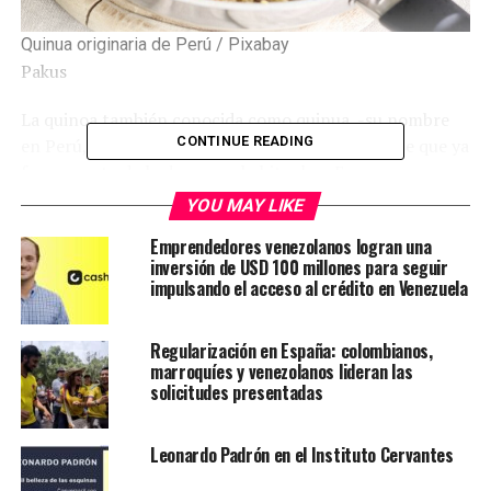
Quinua originaria de Perú / Pixabay
Pakus
La quinoa también conocida como quinua, -su nombre
CONTINUE READING
en Perú, de donde es originaria- es un ingrediente que ya
forma parte de la despensa habitual en Europa y que
cada vez se consume más en España. Desde que la
YOU MAY LIKE
conocimos hace unos años, este pseudocereal se ha ido
Emprendedores venezolanos logran una
introduciendo en nuestro recetario y ya hemos
inversión de USD 100 millones para seguir
publicado un montón de recetas utilizándolo en
impulsando el acceso al crédito en Venezuela
nuestras elaboraciones, partiendo de la preparación
básica de cómo cocer quinoa, que queda perfecta en
Regularización en España: colombianos,
microondas.
marroquíes y venezolanos lideran las
solicitudes presentadas
Lea también:
Chocolates peruanos ganan 40
medallas en París
Leonardo Padrón en el Instituto Cervantes
En platos fríos como una ensalada de lentejas, guisos, y