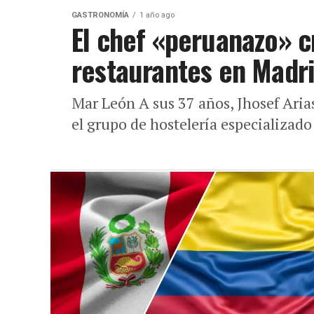
GASTRONOMÍA
1 año ago
El chef «peruanazo» c
restaurantes en Madr
Mar León A sus 37 años, Jhosef Aria
el grupo de hostelería especializad