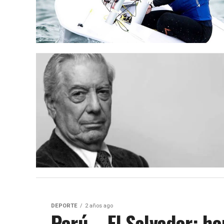
DEPORTE
2 años ago
Perú – El Salvador: ho