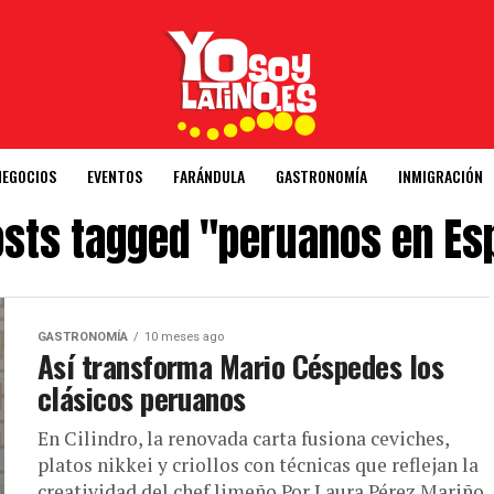
NEGOCIOS
EVENTOS
FARÁNDULA
GASTRONOMÍA
INMIGRACIÓN
posts tagged "peruanos en Es
GASTRONOMÍA
10 meses ago
Así transforma Mario Céspedes los
clásicos peruanos
En Cilindro, la renovada carta fusiona ceviches,
platos nikkei y criollos con técnicas que reflejan la
creatividad del chef limeño Por Laura Pérez Mariño