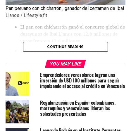
Pan peruano con chicharrón , ganador del certamen de Ibai
Llanos / Lifestyle.fit
El pan con chicharrón ganó el concurso global de
desayunos de Ibai Llanos con 12,8 millones de
votos frente a 12,6 millones.
CONTINUE READING
La movilización involucró a instituciones,
municipios y figuras públicas, con celebraciones y
YOU MAY LIKE
acciones en todo el país.
Emprendedores venezolanos logran una
El fenómeno disparó ventas en restaurantes y se
inversión de USD 100 millones para seguir
extendió a ciudades como Madrid, Nueva York y
impulsando el acceso al crédito en Venezuela
París.
Ingredientes clave: pan francés, panceta de
Regularización en España: colombianos,
cerdo, camote frito y salsa criolla; preparación
marroquíes y venezolanos lideran las
lenta y fritura final crujiente.
solicitudes presentadas
El pan con chicharrón se ha convertido en el centro de
Leonardo Padrón en el Instituto Cervantes