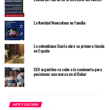
una conversación global tras imponerse en un torneo
digital de desayunos. No solo ha despertado orgullo
nacional, también ha provocado un efecto dominó que
va de las redes sociales a los restaurantes, los mercados
La Navidad Venezolana en Familia
y la calle.
Le puede interesar:
Comienza el Festival de la Tapa
Peruana en cuatro ciudades españolas – Mándalo
La colombiana Sixxta abre su primera tienda
Market
en España
El certamen, ideado por el streamer Ibai Llanos,
enfrentó platos de distintos países y llevó a Perú a una
final de infarto contra la propuesta venezolana. La
CEO argentino se sube a la camioneta para
posicionar una marca en el Dakar
diferencia fue mínima, pero suficiente para que el
sándwich peruano se alzara con el título y con un trofeo
simbólico: una sartén dorada.
Un concurso viral que coronó al
ARTE Y CULTURA
pan con chicharrón