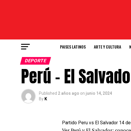
PAISES LATINOS
ARTE Y CULTURA
DEPORTE
Perú – El Salvad
Published
2 años ago
on
junio 14, 2024
By
K
Partido Peru vs El Salvador 14 d
Ver Perú y El Salvador: conoc