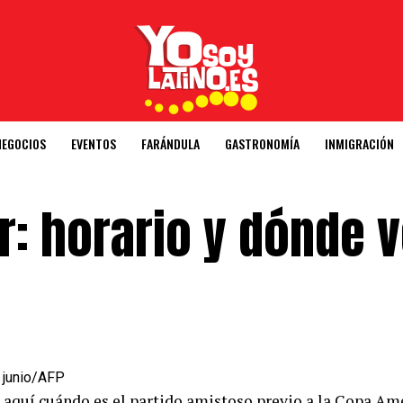
NEGOCIOS
EVENTOS
FARÁNDULA
GASTRONOMÍA
INMIGRACIÓN
or: horario y dónde 
e junio/AFP
e aquí cuándo es el partido amistoso previo a la Copa Amé