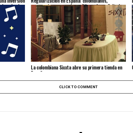
na inversión
Regularización en España: colombianos,
ulsando el
marroquíes y venezolanos lideran las solicitudes
presentadas
La colombiana Sixxta abre su primera tienda en
España
CLICK TO COMMENT