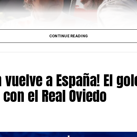
CONTINUE READING
vuelve a España! El go
 con el Real Oviedo
surgir de Santana Motors / Campeones.com.ar