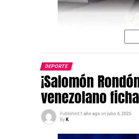
DEPORTE
¡Salomón Rondón 
venezolano ficha
Published
1 año ago
on
julio 4, 2025
By
K
Edu Blanco es el encargado de el re