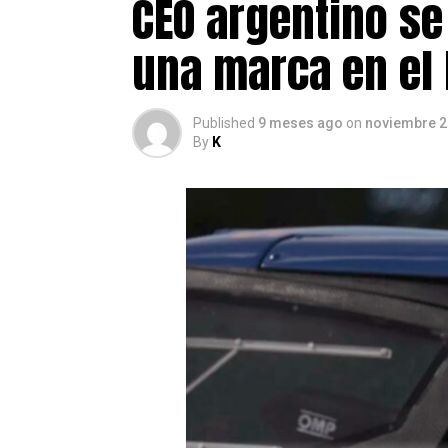
CEO argentino se
una marca en el
Published
9 meses ago
on
noviembre 2
By
K