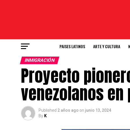
PAISES LATINOS
ARTE Y CULTURA
INMIGRACIÓN
Proyecto pionero
venezolanos en 
Published
2 años ago
on
junio 13, 2024
By
K