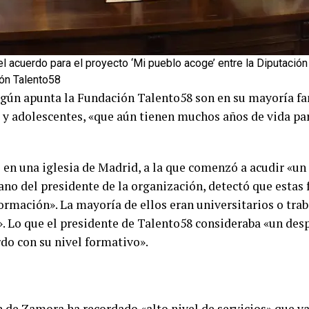
l acuerdo para el proyecto ‘Mi pueblo acoge’ entre la Diputación
ón Talento58
 según apunta la Fundación Talento58 son en su mayoría fa
 y adolescentes, «que aún tienen muchos años de vida para
 en una iglesia de Madrid, a la que comenzó a acudir «u
no del presidente de la organización, detectó que estas 
formación». La mayoría de ellos eran universitarios o tr
. Lo que el presidente de Talento58 consideraba «un desp
do con su nivel formativo».
 de Zamora ha recordado «alto nivel de servicios» que ya 