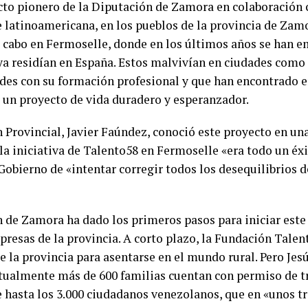
cto pionero de la Diputación de Zamora en colaboración 
atinoamericana, en los pueblos de la provincia de Zamor
 cabo en Fermoselle, donde en los últimos años se han e
a residían en España. Estos malvivían en ciudades como 
ordes con su formación profesional y que han encontrado
 un proyecto de vida duradero y esperanzador.
 Provincial, Javier Faúndez, conoció este proyecto en una 
la iniciativa de Talento58 en Fermoselle «era todo un éxi
Gobierno de «intentar corregir todos los desequilibrios d
n de Zamora ha dado los primeros pasos para iniciar est
resas de la provincia. A corto plazo, la Fundación Talen
de la provincia para asentarse en el mundo rural. Pero Je
tualmente más de 600 familias cuentan con permiso de tra
 hasta los 3.000 ciudadanos venezolanos, que en «unos tr