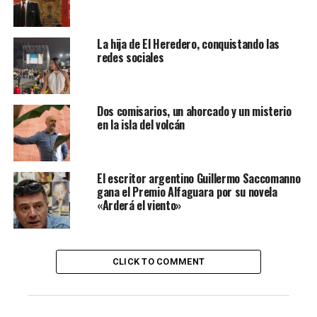
Alas de sangre, de Rebecca Yarros.
Todos estos libros virales de TikTok están contagiando
La hija de El Heredero, conquistando las
redes sociales
la lectura a una generación que parecía haber perdido
este hábito. Es más, algunas librerías han empezado a
adaptarse a esta tendencia y ofrecen un espacio
Dos comisarios, un ahorcado y un misterio
específico en sus estanterías para facilitarles la
en la isla del volcán
búsqueda de ese libro que han visto en el top de
recomendaciones de su booktoker favorito.
Le puede interesar:
La poesía de Leonardo Padrón
El escritor argentino Guillermo Saccomanno
gana el Premio Alfaguara por su novela
por Madrid
«Arderá el viento»
Contenidos de la entrada
CLICK TO COMMENT
El fenómeno de BookTok
Las luces y sombras de BookTok