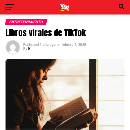
ENTRETENIMIENTO
Libros virales de TikTok
Published
1 año ago
on
febrero 7, 2025
By
K