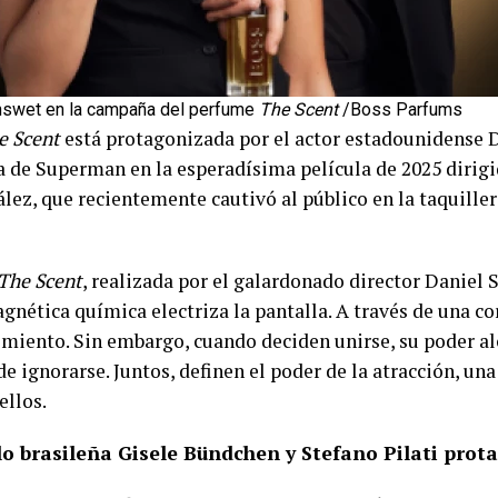
enswet en la campaña del perfume
The Scent
/Boss Parfums
e Scent
está protagonizada por el actor estadounidense D
 de Superman en la esperadísima película de 2025 dirigid
ez, que recientemente cautivó al público en la taquillera
The Scent
, realizada por el galardonado director Daniel 
gnética química electriza la pantalla. A través de una co
imiento. Sin embargo, cuando deciden unirse, su poder a
de ignorarse. Juntos, definen el poder de la atracción, una
ellos.
o brasileña Gisele Bündchen y Stefano Pilati pro