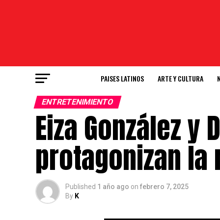
PAISES LATINOS
ARTE Y CULTURA
ENTRETENIMIENTO
Eiza González y 
protagonizan la
Published
1 año ago
on
febrero 7, 2025
By
K