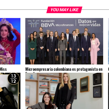
YOU MAY LIKE
 Miss
Microempresaria colombiana es protagonista en
España