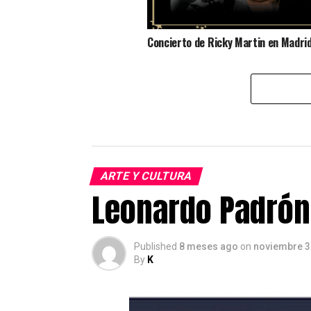
Concierto de Ricky Martin en Madri
ARTE Y CULTURA
Leonardo Padrón 
Published
8 meses ago
on
noviembre 3
By
K