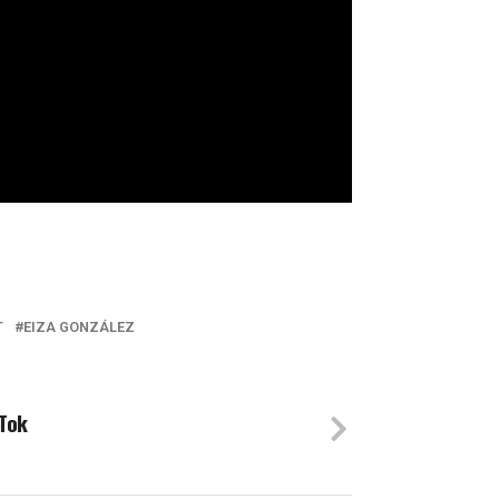
T
EIZA GONZÁLEZ
kTok