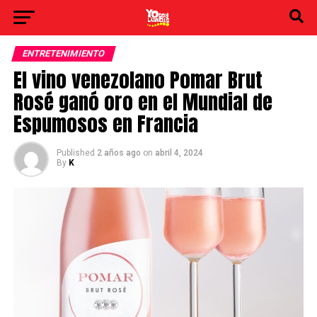
ENTRETENIMIENTO
El vino venezolano Pomar Brut
Rosé ganó oro en el Mundial de
Espumosos en Francia
Published
2 años ago
on
abril 4, 2024
By
K