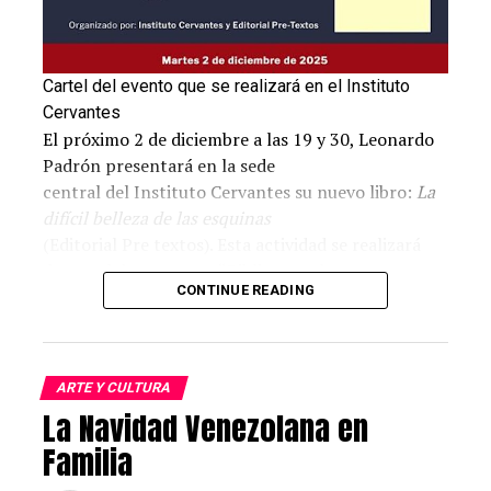
Cartel del evento que se realizará en el Instituto
Cervantes
El próximo 2 de diciembre a las 19 y 30, Leonardo
Padrón presentará en la sede
central del Instituto Cervantes su nuevo libro:
La
difícil belleza de las esquinas
(Editorial Pre textos). Esta actividad se realizará
dentro del programa: “Biblioteca al
CONTINUE READING
día”, con el que esta institución de prestigio
mundial ofrece al público un contacto
directo con los autores y títulos más relevantes de
la actualidad española.
ARTE Y CULTURA
La Navidad Venezolana en
Padrón, uno de los escritores más populares y
leídos de América Latina, conversará
Familia
en esta ocasión sobre su más reciente libro,