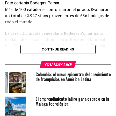
Foto cortesía Bodegas Pomar
Más de 100 catadores conformaron el jurado. Evaluaron
un total de 2.927 vinos provenientes de 636 bodegas de
todo el mundo
La casa vitivinícola venezolana Bodegas Pomar ganó
medalla de oro con su Pomar Brut Rosé en el Mondial
des Effervescents (Mundial de Espumosos) de Francia.
CONTINUE READING
En marzo se celebró en Cannes la trigésima edición del
concurso Vinalies Internationales, con una connotación
YOU MAY LIKE
especial, ya que agrupó por primera vez, sus siete
Colombia: el nuevo epicentro del crecimiento
concursos mundiales. Uno de los más importantes fue el
de franquicias en América Latina
Mondial des Effervescents.
Te puede interesar:
El Mercado de las Maravillas a la
El emprendimiento latino gana espacio en la
caza del público joven
Málaga tecnológica
El jurado evaluador estuvo compuesto por 109 expertos