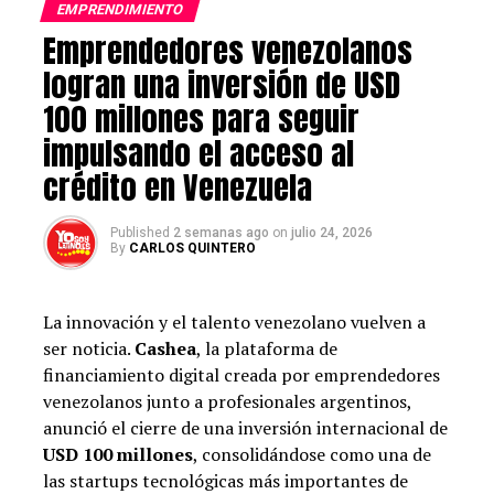
intermediación entre varios tipos de usuarios. Fue
EMPRENDIMIENTO
fundada en Colombia en 2015 por Simón Borrero,
Emprendedores venezolanos
Sebastián Mejía y Felipe Villamarín y está presente en 9
logran una inversión de USD
países de América Latina y más de 250 ciudades.
100 millones para seguir
Le sigue,
QuintoAndar,
empresa similar a un mercado
impulsando el acceso al
inmobiliario online, que pretende simplificar el alquiler
crédito en Venezuela
de bienes raíces residenciales para propietarios e
inquilinos. Para octubre del año pasado tenía un valor
Published
2 semanas ago
on
julio 24, 2026
de 5,1 millones de dólares.
By
CARLOS QUINTERO
La cuarta posición la ocupó
C6Bank
,
un neobanco
brasileño
que ofrece una cuenta corriente y una cuenta
La innovación y el talento venezolano vuelven a
de pago a través de un servicio completamente en línea,
ser noticia.
Cashea
, la plataforma de
con cinco millones de dólares.
financiamiento digital creada por emprendedores
venezolanos junto a profesionales argentinos,
Cerrando el ‘top’ cinco
otra empresa brasilera,
anunció el cierre de una inversión internacional de
Creditas
con 4,8 millones.
USD 100 millones
, consolidándose como una de
las startups tecnológicas más importantes de
Luego, las siguientes cinco empresas que completan el