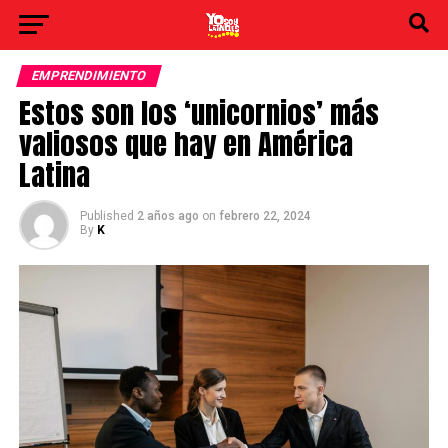
EMPRENDIMIENTO
Estos son los ‘unicornios’ más
valiosos que hay en América
Latina
Published
2 años ago
on
febrero 22, 2024
By
K