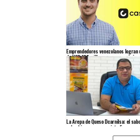
Emprendedores venezolanos logran u
de USD 100 millones para seguir imp
acceso al crédito en Venezuela
La Arepa de Queso Dcarnilsa: el sab
colombiano que conquista Europa