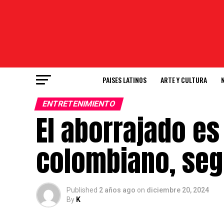
PAISES LATINOS
ARTE Y CULTURA
ENTRETENIMIENTO
El aborrajado es
colombiano, seg
Published
2 años ago
on
diciembre 20, 2024
By
K