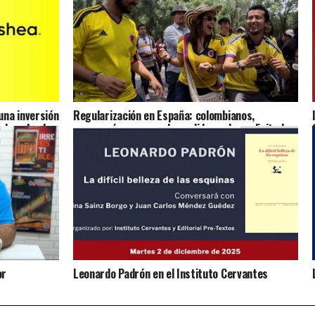
na inversión
Regularización en España: colombianos,
ulsando el
marroquíes y venezolanos lideran las solicitudes
presentadas
or
Leonardo Padrón en el Instituto Cervantes