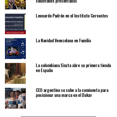
solicitudes presentadas
garantizar el acceso adecuado a servicios médicos para
sus poblaciones.
Leonardo Padrón en el Instituto Cervantes
Lea también:
Ayuso autoriza la contratación de
facultativos extracomunitarios
La Navidad Venezolana en Familia
Contenidos de la entrada
Los países europeos que buscan personal médico
extranjero
La colombiana Sixxta abre su primera tienda
¿Por qué Europa necesita médicos y enfermeros
en España
extranjeros?
Ventajas para los profesionales extranjeros
CEO argentino se sube a la camioneta para
Cómo solicitar estos visados
posicionar una marca en el Dakar
Impacto de estas medidas