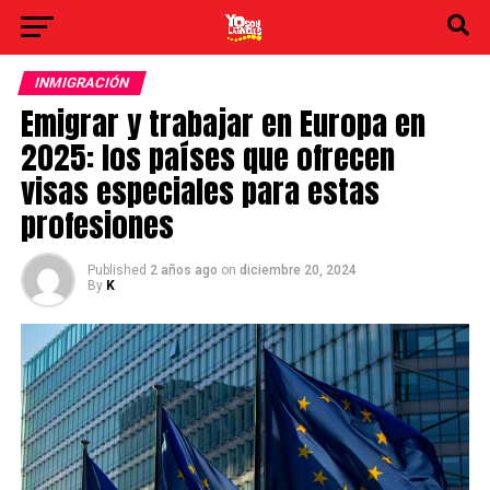
INMIGRACIÓN
Emigrar y trabajar en Europa en
2025: los países que ofrecen
visas especiales ​para estas
profesiones
Published
2 años ago
on
diciembre 20, 2024
By
K