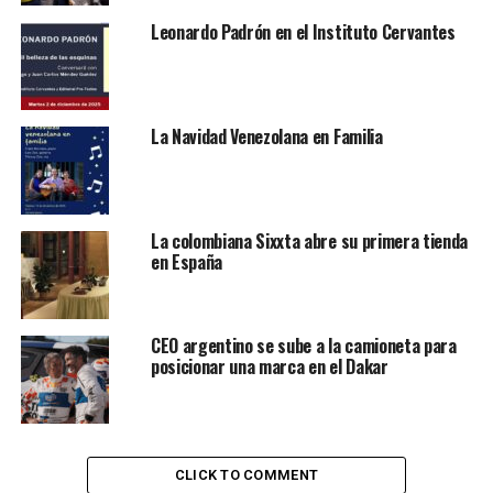
Leonardo Padrón en el Instituto Cervantes
Lea también:
Ronald Borjas el 25 de septiembre en
Madrid
Contenidos de la entrada
La Navidad Venezolana en Familia
Concierto de Tiago Iorc en Arganzuela
Festival de Cine de Madrid
La colombiana Sixxta abre su primera tienda
Roller Party 360: patinaje y música
en España
Exposiciones en Fundación Mapfre
Festival L.E.V. en Matadero
CEO argentino se sube a la camioneta para
posicionar una marca en el Dakar
Concierto de Tiago Iorc en
Arganzuela
CLICK TO COMMENT