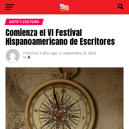
ARTE Y CULTURA
Comienza el VI Festival
Hispanoamericano de Escritores
Published
2 años ago
on
septiembre 23, 2024
By
K