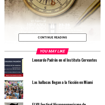
CONTINUE READING
Cartel del VI Festival Hispanoamericano de Escritores/
FHI
YOU MAY LIKE
El VI Festival Hispanoamericano de Escritores rinde
Leonardo Padrón en el Instituto Cervantes
homenaje a Jerónimo Saavedra en su inauguración
Los Llanos de Aridane, 22 de septiembre de 2024 – Este
lunes 23 de septiembre da comienzo la sexta edición del
Las hallacas llegan a la ficción en Miami
Festival Hispanoamericano de Escritores (FHE), con
Venezuela como país invitado, en un acto de bienvenida
a los escritores foráneos, y de homenaje al primer
presidente de la Orden Galdosiana de la isla de La Palma,
El VII Festival Hispanoamericano de