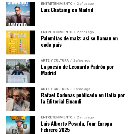
ENTRETENIMIENTO
2 años ago
momento en que estará
Luis Chataing en Madrid
acompañado por los escritores Karina Sáinz Borgo
y Juan Carlos Méndez Guédez,
quienes indagarán sobre los mecanismos de la
ENTRETENIMIENTO
2 años ago
escritura y la manera de entender la
Palomitas de maíz: así se llaman en
poesía que signa el trabajo del autor caraqueño.
cada país
Las entradas están agotadas.
ARTE Y CULTURA
2 años ago
La poesía de Leonardo Padrón por
Se puede seguir en :
Madrid
Presentación del libro «La difícil belleza de las
esquinas», de Leonardo Padrón
ARTE Y CULTURA
2 años ago
Rafael Cadenas publicado en Italia por
la Editorial Einaudi
Emisión en directo | Instituto Cervantes
Nota
ENTRETENIMIENTO
2 años ago
Luis Alberto Posada, Tour Europa
Febrero 2025
Post Views:
1.164