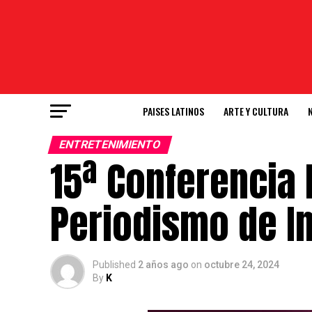
PAISES LATINOS
ARTE Y CULTURA
ENTRETENIMIENTO
15ª Conferencia
Periodismo de I
Published
2 años ago
on
octubre 24, 2024
By
K