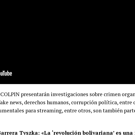
e COLPIN presentarán investigaciones sobre crimen organ
ake news, derechos humanos, corrupción política, entre ot
mentales para streaming, entre otros, son también parte
arrera Tyszka: «La ‘revolución bolivariana’ es una