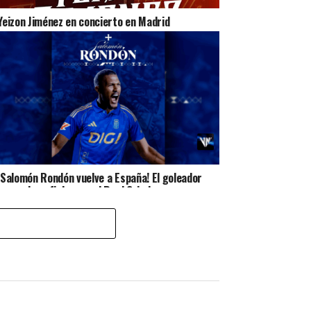
Yeizon Jiménez en concierto en Madrid
¡Salomón Rondón vuelve a España! El goleador
venezolano ficha con el Real Oviedo