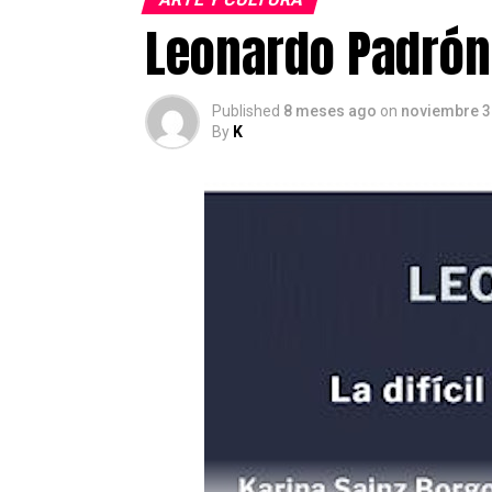
Leonardo Padrón 
Published
8 meses ago
on
noviembre 3
By
K