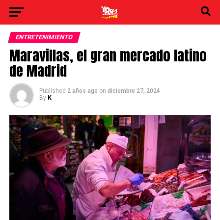
ENTRETENIMIENTO
Maravillas, el gran mercado latino
de Madrid
Published
2 años ago
on
diciembre 27, 2024
By
K