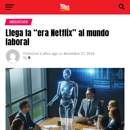
NEGOCIOS
Llega la “era Netflix” al mundo
laboral
Published
2 años ago
on
diciembre 27, 2024
By
K