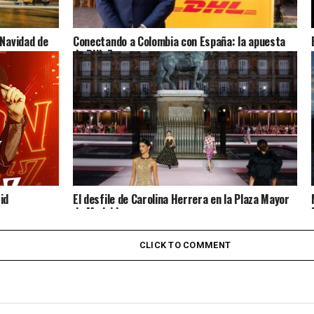
 Navidad de
Conectando a Colombia con España: la apuesta
de DHL Express
id
El desfile de Carolina Herrera en la Plaza Mayor
de Madrid
CLICK TO COMMENT