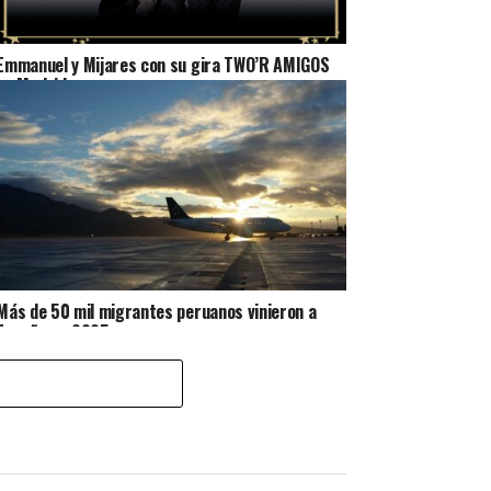
Emmanuel y Mijares con su gira TWO’R AMIGOS
en Madrid
Más de 50 mil migrantes peruanos vinieron a
España en 2025