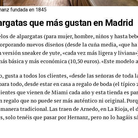
nanz fundada en 1845
pargatas que más gustan en Madrid
os de alpargatas (para mujer, hombre, niños y hasta beb
orporando nuevos diseños (desde la cuña media, «que ha 
 versión sneaker de yute, «cada vez más ligera y liviana»
más básica y más económica (10,50 euros). «Este modelo a
 gusta a todos los clientes, «desde las señoras de toda l
para todo, desde estar en casa a regalo de boda (el típico 
lientes que vienen de Miami cada año y esta tienda es par
 regalo que no puede ser más auténtico ni original. Por
anera tradicional. Las traen de Arnedo, en La Rioja, el 
s, solo tenéis que pasar por Hernanz, pero no lo hagáis s