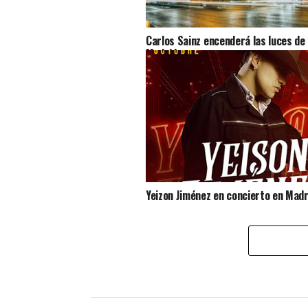
Carlos Sainz encenderá las luces de
Madrid
Yeizon Jiménez en concierto en Madr