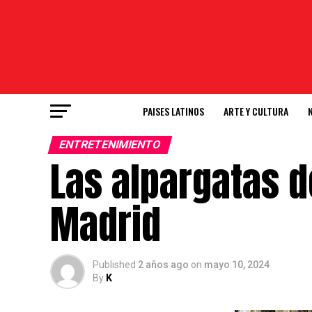
PAISES LATINOS
ARTE Y CULTURA
ENTRETENIMIENTO
Las alpargatas 
Madrid
Published
2 años ago
on
mayo 10, 2024
By
K