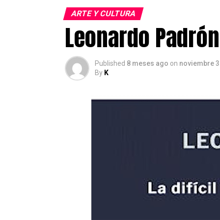
ARTE Y CULTURA
Leonardo Padrón 
Published
8 meses ago
on
noviembre 3
By
K