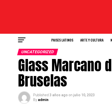
PAISES LATINOS
ARTE Y CULTURA
UNCATEGORIZED
Glass Marcano di
Bruselas
Published
3 años ago
on
julio 10, 2023
By
admin