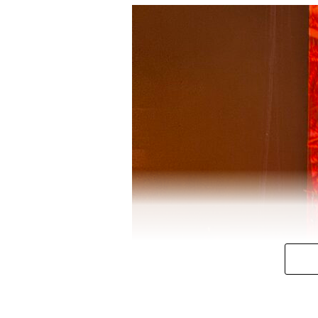
De acuerdo con los datos oficiale
encuentran en fase de instru
definitiva.
Entre las nacionalidades con ma
marroquíes (13,3%)
y los
vene
Paraguay, Argelia, Senegal, Pakis
Las comunidades autónomas que 
Valenciana
y
Andalucía
.
El perfil de los solicitantes mu
hombres
y el
43% mujeres
. Ade
factor que puede facilitar su inte
En materia de empleo,
más de 1
provisional para trabajar
, pr