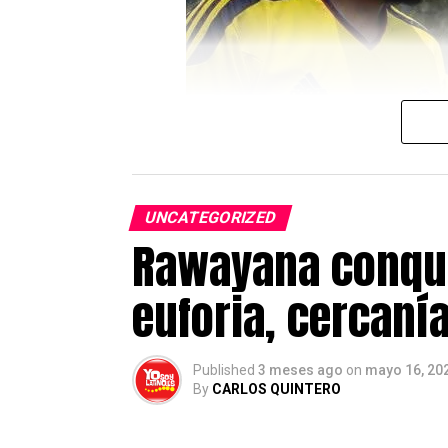
Asimismo, se proyectarán mensaj
reforzando el vínculo de solidar
La Puerta del Sol volverá así a c
compromiso de Madrid con Venezu
Sobre YosoyLatino.es
YosoyLatino.es es un medio digit
UNCATEGORIZED
de actualidad, inmigración, emp
Rawayana conqui
residentes en el país.
euforia, cercaní
Post Views:
468
Published
3 meses ago
on
mayo 16, 20
By
CARLOS QUINTERO
El proceso extraordinario de reg
solicitudes registradas
, más d