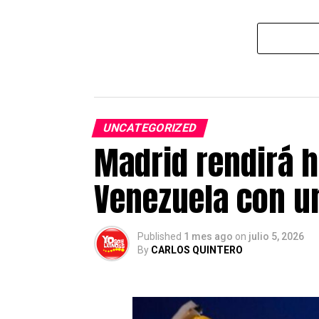
UNCATEGORIZED
Madrid rendirá h
Venezuela con un
Published
1 mes ago
on
julio 5, 2026
By
CARLOS QUINTERO