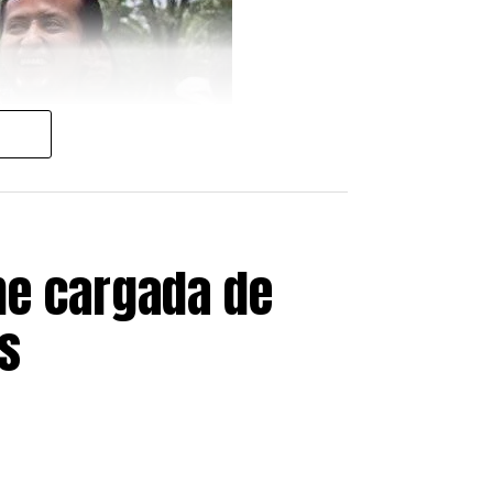
 ciudadanos españoles,
ezolana, reafirmando el
 reciente.
en España, ofreciendo cobertura
millones de latinoamericanos
he cargada de
s
pasado 30 de junio con
1.174.978
cialmente.