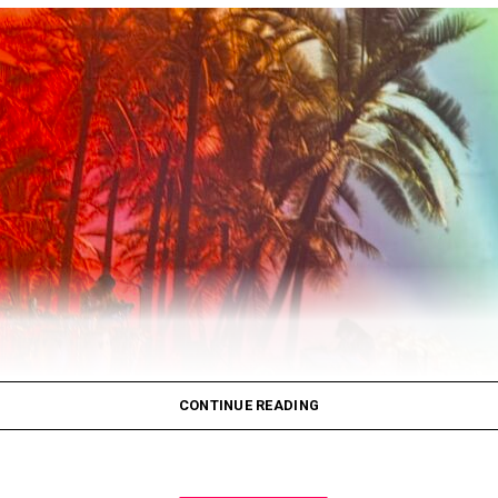
s del Ministerio de Inclusión,
609.737 expedientes ya 
cción
, mientras que alrededor de 11.000 solicitudes ya c
yor número de solicitudes destacan los
colombianos (2
zolanos (11,8%)
. También figuran entre los principales
tán y Argentina.
concentraron el mayor volumen de solicitudes fueron
C
estra una población mayoritariamente joven: el
81% tiene
más, el Ministerio destaca que tres de cada cuatro solic
CONTINUE READING
gración laboral y social.
59.000 personas ya se han incorporado al mercado 
incipalmente en sectores como hostelería, comercio, cons