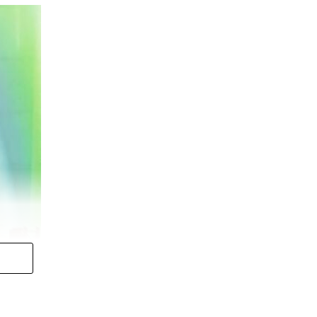
han sido tramitados y se
uentan con una resolución
5,9%)
, seguidos por los
 países de origen Perú, Honduras,
ataluña
,
Madrid
,
Comunidad
 menos de 45 años
, el
57% son
itantes son hispanohablantes, un
laboral con una autorización
trucción y actividades