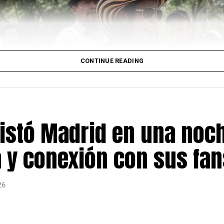
es audiovisuales de venezolanos residentes en Madrid y
idad entre ambos pueblos.
onvertirse en un punto de encuentro para la diáspora ven
ela en uno de los momentos más difíciles de su historia
CONTINUE READING
al dedicado a informar y conectar a la comunidad latina 
rendimiento, cultura y acontecimientos de interés para 
stó Madrid en una noc
a y conexión con sus fan
26
ularización de personas migrantes en España finalizó el 
el doble de las 500.000 que el Gobierno había previsto ini