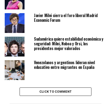
fracasar en su misión original si mantiene el «camino
que están transitando hace décadas». Lo que va a ocurrir
Javier Milei cierra el foro liberal Madrid
si «las Naciones Unidas continúan promoviendo las
Economic Forum
políticas colectivistas que vienen promoviendo bajo el
mandato de la agenda 2030».
Sudamérica quiere estabilidad económica y
seguridad: Milei, Noboa y Orsi, los
presidentes mejor valorados
Venezolanos y argentinos lideran nivel
educativo entre migrantes en España
CLICK TO COMMENT