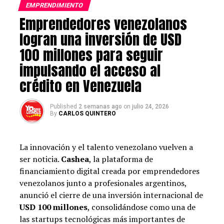
EMPRENDIMIENTO
Emprendedores venezolanos
logran una inversión de USD
100 millones para seguir
impulsando el acceso al
VÍDEO DE INTERVENCIÓN DEL PRESIDENTE DE ARGENTINA,
JAVIER MILEI/ LIBERTAD DIGITAL
crédito en Venezuela
Recordó que la «ONU nació del horror de la guerra más
cruenta de la historia global con el objetivo principal de
Published
2 semanas ago
on
julio 24, 2026
que nunca volviera a ocurrir y para ello la ONU grabó en
By
CARLOS QUINTERO
piedra sus principios fundamentales en la declaración
universal de principios humanos» con la máxima de «que
los hombres nacen libres e iguales en dignidad y
La innovación y el talento venezolano vuelven a
derechos». Bajo estas ideas, decía Milei, «durante los
ser noticia.
Cashea
, la plataforma de
últimos «70 años la humanidad vivió el periodo de paz
financiamiento digital creada por emprendedores
global más largo de la historia y que coincidió con el
venezolanos junto a profesionales argentinos,
periodo de mayor crecimiento económico de la historia».
anunció el cierre de una inversión internacional de
USD 100 millones
, consolidándose como una de
Han sido 70 años consecutivos de relativa paz, decía
las startups tecnológicas más importantes de