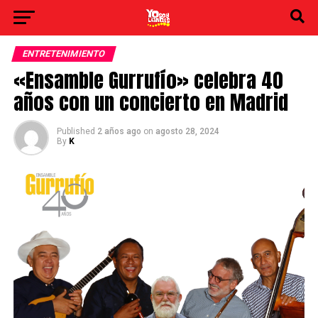
ENTRETENIMIENTO
«Ensamble Gurrufío» celebra 40
años con un concierto en Madrid
Published
2 años ago
on
agosto 28, 2024
By
K