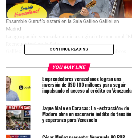
Ensamble Gurrufío estará en la Sala Galileo Galilei en
Madrid
La agrupación venezolana inicia su gira internacional “El
Reencuentro” en la Sala
CONTINUE READING
Galileo Galilei, reuniendo nuevamente a sus miembros
fundadores
YOU MAY LIKE
La prestigiosa agrupación venezolana,
Ensamble
Emprendedores venezolanos logran una
Gurrufío
, reconocida por su
inversión de USD 100 millones para seguir
virtuosa interpretación de la música tradicional
impulsando el acceso al crédito en Venezuela
venezolana, celebrará sus 40 años
de trayectoria musical con un concierto y experiencia
Jaque Mate en Caracas: La «extracción» de
memorable en la Sala
Maduro abre un escenario inédito de tensión
Galileo Galilei
el próximo 11 de septiembre.
Este
y esperanza para Venezuela
evento marca el inicio de su gira
internacional “El Reencuentro”, que llevará su música a
César Muñoz presenta: Venezuela 80 POP