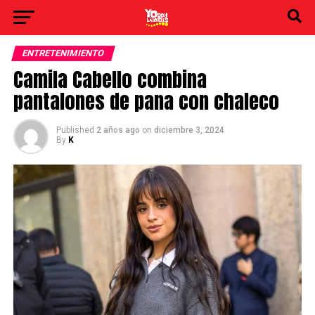
ENTRETENIMIENTO
Camila Cabello combina
pantalones de pana con chaleco
Published
2 años ago
on
diciembre 3, 2024
By
K