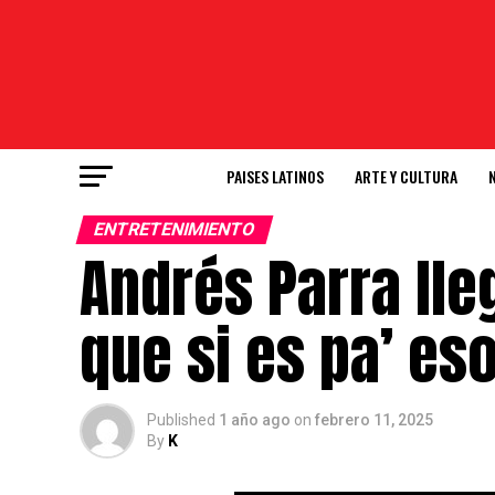
PAISES LATINOS
ARTE Y CULTURA
ENTRETENIMIENTO
Andrés Parra ll
que si es pa’ es
Published
1 año ago
on
febrero 11, 2025
By
K