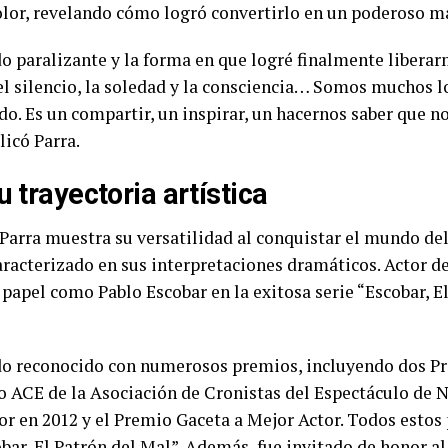
dolor, revelando cómo logró convertirlo en un poderoso m
do paralizante y la forma en que logré finalmente libera
 el silencio, la soledad y la consciencia… Somos muchos 
. Es un compartir, un inspirar, un hacernos saber que no
icó Parra.
 trayectoria artística
 Parra muestra su versatilidad al conquistar el mundo d
acterizado en sus interpretaciones dramáticos. Actor de c
apel como Pablo Escobar en la exitosa serie “Escobar, El
sido reconocido con numerosos premios, incluyendo dos P
o ACE de la Asociación de Cronistas del Espectáculo de 
 en 2012 y el Premio Gaceta a Mejor Actor. Todos estos
obar, El Patrón del Mal”. Además, fue invitado de honor a