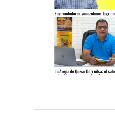
Emprendedores venezolanos logran u
de USD 100 millones para seguir imp
acceso al crédito en Venezuela
La Arepa de Queso Dcarnilsa: el sab
colombiano que conquista Europa