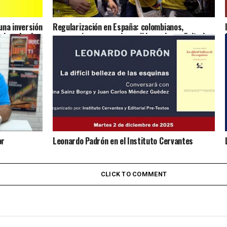
na inversión
Regularización en España: colombianos,
ulsando el
marroquíes y venezolanos lideran las solicitudes
presentadas
or
Leonardo Padrón en el Instituto Cervantes
CLICK TO COMMENT