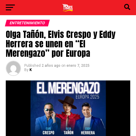
ENTRETENIMIENTO
Olga Tañón, Elvis Crespo y Eddy
Herrera se unen en “El
Merengazo” por Europa
Published
2 años ago
on
enero 7, 2025
By
K