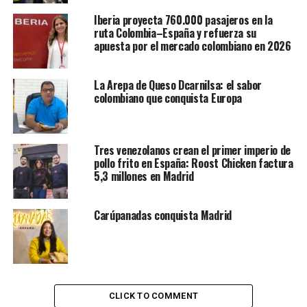
“Píntame”, “Suavemente”, “Nuestra Canción” y “Luna
Iberia proyecta 760.000 pasajeros en la
Llena”. El dominicano Eddy Herrera se hará presente
ruta Colombia–España y refuerza su
con hits como “Ajena”, “Pégame tu vicio”, entre otros de
apuesta por el mercado colombiano en 2026
su repertorio.
La Arepa de Queso Dcarnilsa: el sabor
“El Merengazo” – Europa 2025 será una pegajosa fusión
colombiano que conquista Europa
de merengue tropical, romántico y bailable con los
mejores exponentes. Una cita repleta de merengue y
baile que se presentará el
20 de marzo en el Troxy,
Tres venezolanos crean el primer imperio de
Londres
y el
21 de marzo en el Palacio Vistalegre de
pollo frito en España: Roost Chicken factura
Madrid
, bajo la producción de AGTE Live.
5,3 millones en Madrid
Las entradas estarán a la venta en TicketMas y para
Carúpanadas conquista Madrid
mayor información en la red social de Instagram:
@ticketmas_ y @agtelive.
Lea también:
Luis Alberto Posada, Tour Europa
Febrero 2025
CLICK TO COMMENT