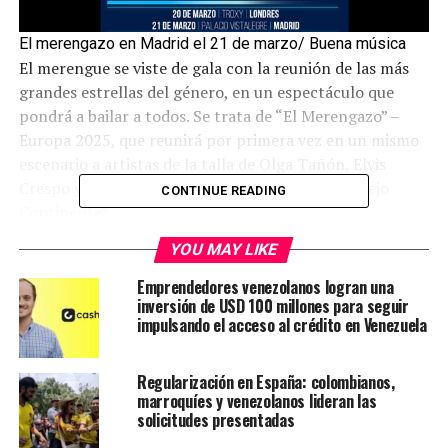
El merengazo en Madrid el 21 de marzo/ Buena música
El merengue se viste de gala con la reunión de las más
grandes estrellas del género, en un espectáculo que
pondrá a bailar a todos. Se trata de “El Merengazo” –
Europa 2025, que reunirá por primera vez en un mismo
escenario a artistas de la talla de Olga Tañón, Elvis
Crespo y Eddy Herrera en varias ciudades del “Viejo
CONTINUE READING
Continente”.
YOU MAY LIKE
El público tendrá oportunidad de disfrutar de éxitos
como “Es Mentiroso”, “Cómo Olvidar”, “La gran fiesta”,
Emprendedores venezolanos logran una
“Así yo soy”, “Muchacho Malo”, entre otros de los
inversión de USD 100 millones para seguir
impulsando el acceso al crédito en Venezuela
interpretados por la popular mujer de fuego.
Le puede interesar:
Olga Tañón presenta «No Sé
Regularización en España: colombianos,
Quién Soy»
marroquíes y venezolanos lideran las
solicitudes presentadas
Elvis Crespo por su parte, pondrá a gozar con