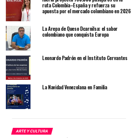
y la pasión que tiene por la actuación.
ruta Colombia–España y refuerza su
apuesta por el mercado colombiano en 2026
Le puede interesar:
La vida, los sueños y los
proyectos de la actriz colombiana Juana Acosta – Yo
La Arepa de Queso Dcarnilsa: el sabor
Soy Latino
colombiano que conquista Europa
En su infancia fue víctima de la violencia que se vivió en
Cali. En medio de esta situación, perdió a su padre y uno
Leonardo Padrón en el Instituto Cervantes
de sus hermanos, además de sufrir por el secuestro de
sus otros hermanos. Migro a España, donde comenzó su
camino en la actuación realizando series, telenovelas y
películas.
La Navidad Venezolana en Familia
Dentro de las novelas en las que se ha destacado su
participación se encuentran: El Cartel de los Sapos,
Anna, Hospital Central y ahora Medusa.
Contenidos de la entrada
ARTE Y CULTURA