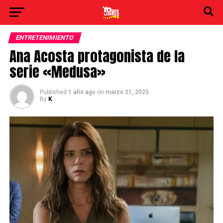
ENTRETENIMIENTO
Ana Acosta protagonista de la
serie «Medusa»
Published
1 año ago
on
marzo 21, 2025
By
K