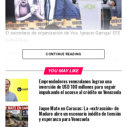
El secretario de organización de Vox, Ignacio Garriga/ EFE
Isabel Vega
La formación presenta un escrito en el Juzgado de
CONTINUE READING
Instrucción 31 de Madrid y otro en el Supremo ante las
revelaciones de la UCO
YOU MAY LIKE
Vox ha presentado este lunes un escrito que pide en el
Emprendedores venezolanos logran una
Juzgado de Instrucción número 31 de Madrid la
inversión de USD 100 millones para seguir
impulsando el acceso al crédito en Venezuela
reapertura de la causa por el paso de la vicepresidenta
de Venezuela Delcy Rodríguez por el aeropuerto de
Madrid Barajas en la noche del 20 de enero de 2020
Jaque Mate en Caracas: La «extracción» de
teniendo vetado el acceso a territorio comunitario por
Maduro abre un escenario inédito de tensión
y esperanza para Venezuela
las sanciones de la UE al régimen de Nicolás Maduro,
mismo movimiento que han realizado ante el Tribunal