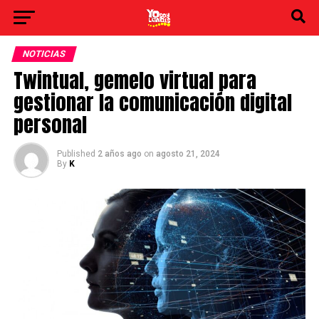
NOTICIAS
Twintual, gemelo virtual para
gestionar la comunicación digital
personal
Published
2 años ago
on
agosto 21, 2024
By
K