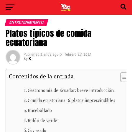
ENTRETENIMIENTO
Platos típicos de comida
ecuatoriana
Published
2 años ago
on
febrero 27, 2024
By
K
Contenidos de la entrada
Gastronomía de Ecuador: breve introducción
Comida ecuatoriana: 6 platos imprescindibles
Encebollado
Bolón de verde
Cuy asado