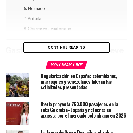
Hornado
Fritada
Churrasco ecuatoriano
CONTINUE READING
Gastronomía de Ecuador: breve
introducción
YOU MAY LIKE
Algunos países de Latinoamérica, como Ecuador, son de
Regularización en España: colombianos,
marroquíes y venezolanos lideran las
geografías y pueblos muy diversos. En estas naciones
solicitudes presentadas
puede haber desde zonas costeras con tradición negra,
hasta zonas montañosas o desérticas con tradición
española o judía, pasando por muchísimos territorios
Iberia proyecta 760.000 pasajeros en la
ruta Colombia–España y refuerza su
aún poblados por pueblos originarios.
apuesta por el mercado colombiano en 2026
La comida ecuatoriana, como te íbamos contando, tiene
en una de sus zonas influencia del Pacífico, lo que hace
La Arepa de Queso Dcarnilsa: el sabor