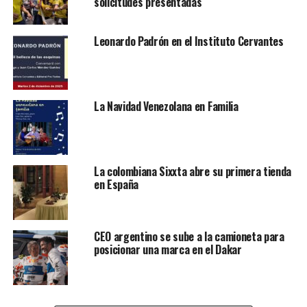
solicitudes presentadas
concierto del próximo 27 de agosto. Ojalá muy pronto
podamos estar juntos nuevamente. Que Dios los bendiga
Leonardo Padrón en el Instituto Cervantes
hoy y que la paz esté con toda Venezuela”, fue su
mensaje publicado a las 9:38 p.m. el miércoles 31 julio.
Le puede interesar:
¿Qué países no reconocen la
La Navidad Venezolana en Familia
reelección de Nicolás Maduro en Venezuela?
Minutos más tarde, la empresa organizadora del evento
emitió un comunicado en las redes sociales para
La colombiana Sixxta abre su primera tienda
informar a todas los fanáticos que habían adquirido sus
en España
entradas.
“A todas las personas que adquirieron entradas para el
concierto de Marc Anthony, pautado para el 27 de
CEO argentino se sube a la camioneta para
posicionar una marca en el Dakar
agosto 2024 y cancelado por parte del artista la noche
de hoy 31 de julio 2024, le informamos que el próximo
lunes 5 de agosto, estaremos publicando los pasos a
seguir para la devolución por concepto de entradas.