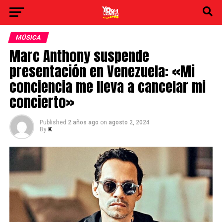
MÚSICA
Marc Anthony suspende
presentación en Venezuela: «Mi
conciencia me lleva a cancelar mi
concierto»
Published
2 años ago
on
agosto 2, 2024
By
K