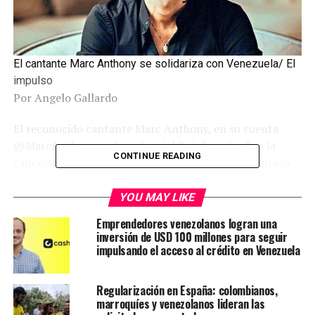
El cantante Marc Anthony se solidariza con Venezuela/ El
impulso
Por Angelo Gallardo
El reconocido cantante Marc Anthony, en su cuenta
@MarcAnthony en la red social X, informó sobre la
CONTINUE READING
cancelación de su presentación en Venezuela, pautada
para el próximo 27 de agosto, por los acontecimientos
ocurridos luego de las elecciones presidenciales del
YOU MAY LIKE
domingo 28 de julio.
Emprendedores venezolanos logran una
inversión de USD 100 millones para seguir
“Mi querida gente de Venezuela. Llevaba contando los
impulsando el acceso al crédito en Venezuela
días para nuestro tan esperado encuentro después de
tantos años sin verlos. Pero, debido a la dolorosa
Regularización en España: colombianos,
situación actual que está atravesando su país en estos
marroquíes y venezolanos lideran las
momentos, mi conciencia me lleva a cancelar mi