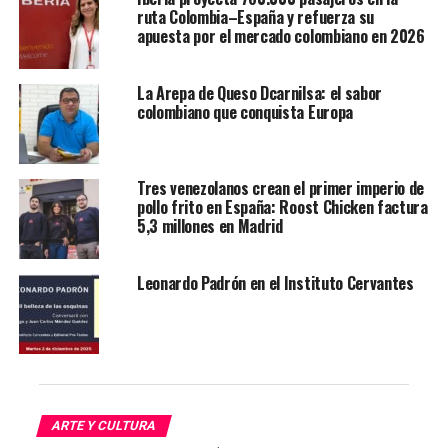
ruta Colombia–España y refuerza su
Bernabéu en dos ocasiones. Las entradas ya están sold
apuesta por el mercado colombiano en 2026
out, subrayando el creciente impacto del intérprete en
la música mundial.
La Arepa de Queso Dcarnilsa: el sabor
colombiano que conquista Europa
Tres venezolanos crean el primer imperio de
pollo frito en España: Roost Chicken factura
5,3 millones en Madrid
Leonardo Padrón en el Instituto Cervantes
Su novia, la reconocida intérprete Emilia Mernes,
tampoco se queda atrás. Le entrerriana estará en el
WiZink Center de Madrid, reconocido como uno de los
escenarios más emblemáticos por recibir a las estrellas
ARTE Y CULTURA
más importantes de la industria musical. Nicki Nicole,