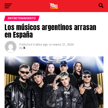
ENTRETENIMIENTO
Los músicos argentinos arrasan
en España
Published
2 años ago
on
marzo 21, 2024
By
K