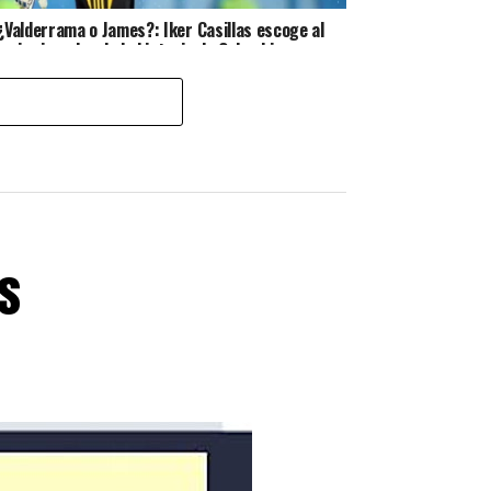
¿Valderrama o James?: Iker Casillas escoge al
mejor jugador de la historia de Colombia
s