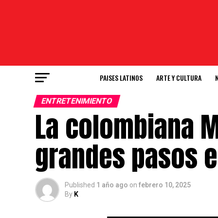
PAISES LATINOS
ARTE Y CULTURA
ENTRETENIMIENTO
La colombiana M
grandes pasos 
Published
1 año ago
on
febrero 10, 2025
By
K