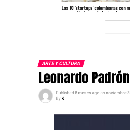
Las 10 ‘startups’ colombianas con 
proyección de crecimiento e innovac
ARTE Y CULTURA
Leonardo Padrón 
Published
8 meses ago
on
noviembre 3
By
K