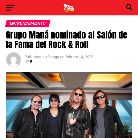
ENTRETENIMIENTO
Grupo Maná nominado al Salón de
la Fama del Rock & Roll
Published
1 año ago
on
febrero 14, 2025
By
K