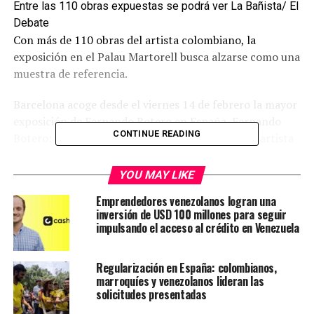
Entre las 110 obras expuestas se podrá ver La Bañista/ El
Debate
Con más de 110 obras del artista colombiano, la
exposición en el Palau Martorell busca alzarse como una
muestra de referencia.
Barcelona acoge desde el viernes 14 de febrero la mayor
exposición de Fernando Botero en España, Fernando
CONTINUE READING
Botero: un maestro universal, con 110 obras del artista
colombiano, algunas nunca vistas en nuestro país.
YOU MAY LIKE
Le puede interesar:
Científicos colombianos
Emprendedores venezolanos logran una
desarrollan un suplemento para proteger el cerebro
inversión de USD 100 millones para seguir
de las abejas
impulsando el acceso al crédito en Venezuela
El Palau Martorell de la ciudad condal lleva a gala en su
sitio web haber logrado organizar la más completa
Regularización en España: colombianos,
marroquíes y venezolanos lideran las
exposición de pintura de Botero jamás celebrada en
solicitudes presentadas
España.