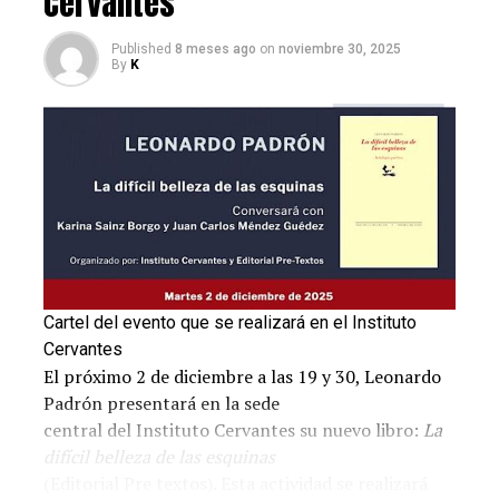
Cervantes
desfile otoño-invierno 2024/2025 de Ami, las botas con
cordones parecen recuperar su pedigrí. Aquí, en un
Published
8 meses ago
on
noviembre 30, 2025
By
K
tono vibrante, realzan un abrigo largo, atemporal y con
cinturón.
Cartel del evento que se realizará en el Instituto
Cervantes
El próximo 2 de diciembre a las 19 y 30, Leonardo
Padrón presentará en la sede
central del Instituto Cervantes su nuevo libro:
La
difícil belleza de las esquinas
(Editorial Pre textos). Esta actividad se realizará