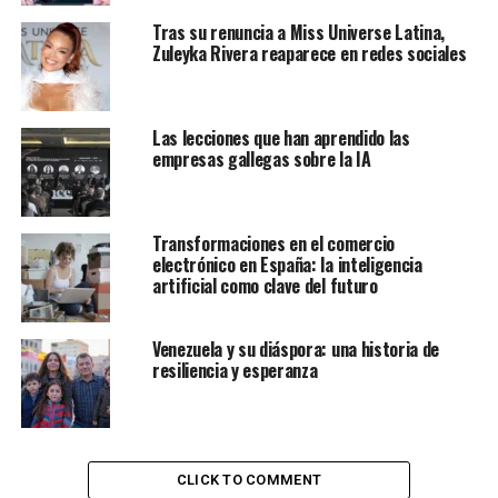
diversas nacionalidades que enriquecen su carácter y
Tras su renuncia a Miss Universe Latina,
diversidad cultural. Esta mezcla se refleja en tradiciones
Zuleyka Rivera reaparece en redes sociales
y opciones gastronómicas que crean un ambiente
inclusivo.
Las lecciones que han aprendido las
Contenidos de la entrada
empresas gallegas sobre la IA
Queens: un lugar lleno de oportunidades
Transformaciones en el comercio
Latinos en Queens: una presencia que crece
electrónico en España: la inteligencia
artificial como clave del futuro
Oportunidades de empleo en distintos sectores
Salud y educación, áreas con alta demanda de
Venezuela y su diáspora: una historia de
empleo
resiliencia y esperanza
Redes de apoyo comunitario
La importancia del transporte en la búsqueda de
empleo
CLICK TO COMMENT