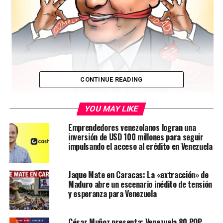
CONTINUE READING
Caricatura de Pinilla/IG Franklin Virguez
YOU MAY LIKE
Editorial El Debate
Emprendedores venezolanos logran una
inversión de USD 100 millones para seguir
Algún día deberá investigarse por qué el Ejecutivo ha
impulsando el acceso al crédito en Venezuela
hecho todo lo posible por auxiliar al tirano Maduro.
Resulta sangrante que, mientras Pedro Sánchez se
Jaque Mate en Caracas: La «extracción» de
Maduro abre un escenario inédito de tensión
concentra en combatir a Franco y a resucitar viejas
y esperanza para Venezuela
heridas superadas en ese gran abrazo de reconciliación
que fue la Transición, se dedique a auxiliar por acción u
omisión a un dictador de verdad, vivo, en activo y
César Muñoz presenta: Venezuela 80 POP