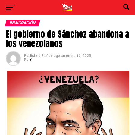
INMIGRACIÓN
El gobierno de Sánchez abandona a
los venezolanos
Published
2 años ago
on
enero 10, 2025
By
K