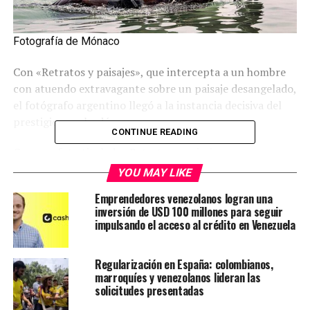
Fotografía de Mónaco
Con «Retratos y paisajes», que intercepta a un hombre
con atuendo extravagante sobre un paisaje desangelado,
el fotógrafo argentino llegó a la instancia decisiva del
prestigioso galardón.
CONTINUE READING
Con una foto titulada «Retratos y paisajes», que
intercepta a un hombre con atuendo extravagante
YOU MAY LIKE
sobre un paisaje desangelado, el fotógrafo argentino
Emprendedores venezolanos logran una
Jorge Mónaco resultó finalista de los premios Sony
inversión de USD 100 millones para seguir
World de Fotografía 2024, el prestigioso galardón que
impulsando el acceso al crédito en Venezuela
en esta edición busca revertir la repercusión negativa
que tuvo la anterior tras consagrar como ganadora a
Regularización en España: colombianos,
una imagen que luego se reveló había sido construida
marroquíes y venezolanos lideran las
con inteligencia artificial.
solicitudes presentadas