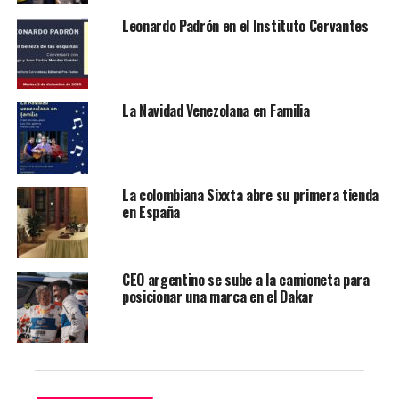
Más de 395.000 imágenes provenientes de 220 países se
Leonardo Padrón en el Instituto Cervantes
postularon este año al premio, cuyo ganador será
anunciado el 18 de abril y se llevará 25.000 dólares y una
gama de equipos de imágenes digitales de Sony, así
como una presentación individual de su trabajo en la
La Navidad Venezolana en Familia
exposición Sony World Photography Awards que tendrá
lugar el próximo año, según anunciaron los
organizadores en un comunicado.
La colombiana Sixxta abre su primera tienda
en España
CEO argentino se sube a la camioneta para
posicionar una marca en el Dakar