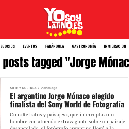
NEGOCIOS
EVENTOS
FARÁNDULA
GASTRONOMÍA
INMIGRACIÓN
l posts tagged "Jorge Móna
ARTE Y CULTURA
2 años ago
El argentino Jorge Mónaco elegido
finalista del Sony World de Fotografía
Con «Retratos y paisajes», que intercepta a un
hombre con atuendo extravagante sobre un paisaje
desangelado, el fotógrafo argentino llegó a la