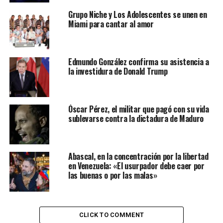
de apoyo tras ser declarado por la oposición como el
Grupo Niche y Los Adolescentes se unen en
ganador de las elecciones presidenciales de julio pasado
Miami para cantar al amor
frente a Nicolás Maduro.
Le puede interesar:
Abascal, en la concentración por
Edmundo González confirma su asistencia a
la libertad en Venezuela: «El usurpador debe caer
la investidura de Donald Trump
por las buenas o por las malas»
González Urrutia, a quien Estados Unidos considera el
Óscar Pérez, el militar que pagó con su vida
presidente electo de Venezuela, pese a que el Consejo
sublevarse contra la dictadura de Maduro
Nacional Electoral (CNE) proclamó la victoria de
Maduro el pasado julio, por lo que el chavista tomó
posesión el 10 de enero como mandatario para un nuevo
Abascal, en la concentración por la libertad
sexenio en el poder, tiene previsto el sábado un
en Venezuela: «El usurpador debe caer por
encuentro con la comunidad venezolana en Miami, del
las buenas o por las malas»
que aún no hay detalles, pero que fue anunciado a través
de las redes sociales por el Comando Con Venezuela.
Edmundo González se reunió
CLICK TO COMMENT