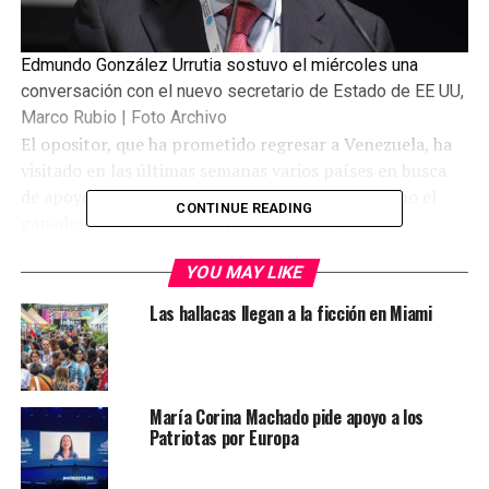
Edmundo González Urrutia sostuvo el miércoles una
conversación con el nuevo secretario de Estado de EE UU,
Marco Rubio | Foto Archivo
El opositor, que ha prometido regresar a Venezuela, ha
visitado en las últimas semanas varios países en busca
de apoyo tras ser declarado por la oposición como el
CONTINUE READING
ganador de las elecciones presidenciales.
El líder opositor venezolano
Edmundo González
YOU MAY LIKE
Urrutia
tiene previsto para el sábado un mitin en la
Las hallacas llegan a la ficción en Miami
ciudad de Miami después de realizar una gira por varios
países de la región y de acudir esta semana en
Washington a los actos de investidura del presidente de
Estados Unidos, Donald Trump.
María Corina Machado pide apoyo a los
Patriotas por Europa
El opositor, que ha prometido regresar a Venezuela, ha
visitado en las últimas semanas varios países en busca