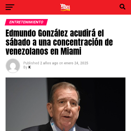
ENTRETENIMIENTO
Edmundo González acudirá el
sábado a una concentración de
venezolanos en Miami
Published
2 años ago
on
enero 24, 2025
By
K