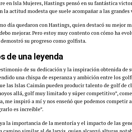
re en Isla Mujeres, Hastings pensó en su fantástica victori
on la actitud modesta que suele acompañar a las grandes v
imo día quedaron con Hastings, quien destacó su mejor m
 debo mejorar. Pero estoy muy contento con cómo ha evol
e demostró su progreso como golfista.
os de una leyenda
estimonio de su dedicación y la inspiración obtenida de su
endido una chispa de esperanza y ambición entre los golfi
que las Islas Caimán pueden producir talento de golf de 
 hoyos allá, golf muy limitado y súper competitivo”, come
sla, me inspiró a mí y nos enseñó que podemos competir a
arlo es increíble”.
aya la importancia de la mentoría y el impacto de las gen
 camino similar al de Jarvis, quien alcanzó alturas nota