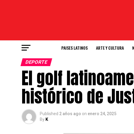
PAISES LATINOS
ARTE Y CULTURA
DEPORTE
El golf latinoame
histórico de Jus
Published
2 años ago
on
enero 24, 2025
By
K