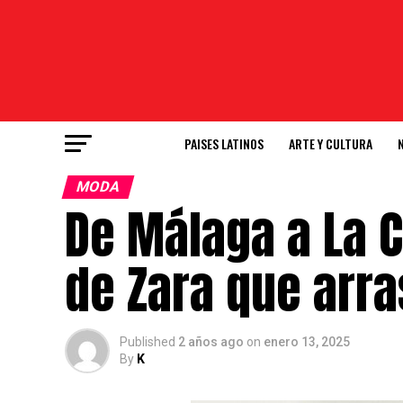
PAISES LATINOS
ARTE Y CULTURA
MODA
De Málaga a La C
de Zara que arra
Published
2 años ago
on
enero 13, 2025
By
K