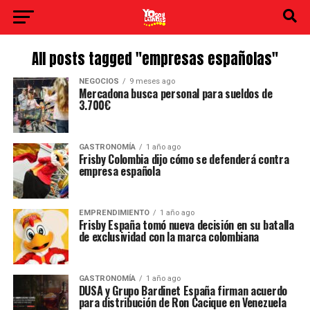
All posts tagged "empresas españolas"
NEGOCIOS
9 meses ago
Mercadona busca personal para sueldos de
3.700€
GASTRONOMÍA
1 año ago
Frisby Colombia dijo cómo se defenderá contra
empresa española
EMPRENDIMIENTO
1 año ago
Frisby España tomó nueva decisión en su batalla
de exclusividad con la marca colombiana
GASTRONOMÍA
1 año ago
DUSA y Grupo Bardinet España firman acuerdo
para distribución de Ron Cacique en Venezuela