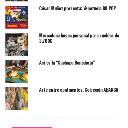
mejor servicio».
César Muñoz presenta: Venezuela 80 POP
Si finalmente se materializara este plan sería una de las
entidades que tendría las puertas abiertas hasta más
tarde por la mañana. Casi todas cierran entre las 14:00 y
Mercadona busca personal para sueldos de
las 14:15 horas. Hay que tener que cuenta que varios
3.700€
bancos abren también en horario vespertino desde hace
tiempo, sobre todo para servicios de valor añadido.
Así es la “Cachapa Benedicta”
La medida, por el momento, ha encontrado la oposición
de los sindicatos, que han solicitado a la dirección de
Abanca que replantee su decisión. CCOO, por ejemplo,
considera que esa media hora es un tiempo que permite
Arte entre continentes. Colección ABANCA
a los empleados de las oficinas desempeñar labores
cotidianas esenciales, como trabajar con calidad,
comentar operaciones, cerrar expedientes, etc.
Le puede interesar:
Juan Carlos Escotet nuevo
presidente del Deportivo de La Coruña