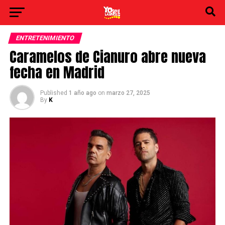
ENTRETENIMIENTO
Caramelos de Cianuro abre nueva
fecha en Madrid
Published
1 año ago
on
marzo 27, 2025
By
K