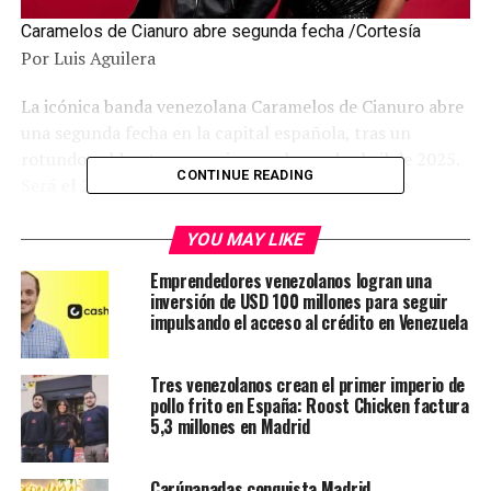
Caramelos de Cianuro abre segunda fecha /Cortesía
Por Luis Aguilera
La icónica banda venezolana Caramelos de Cianuro abre
una segunda fecha en la capital española, tras un
rotundo sold out con su gira en el mes de abril de 2025.
CONTINUE READING
Será
el 23 de abril
en la mítica sala La Riviera de
Madrid.
YOU MAY LIKE
De la mano de la productora de conciertos
Emprendedores venezolanos logran una
internacionales La Sordera, la banda de rock traerá a sus
inversión de USD 100 millones para seguir
show en España sus éxitos: ‘La Casa’, ‘Último Polvo’,
impulsando el acceso al crédito en Venezuela
‘Verónica’, ‘Rubia Sol Morena Luna’, ‘Las Estrellas’,
entre otras, para el disfrute de los presentes.
Tres venezolanos crean el primer imperio de
pollo frito en España: Roost Chicken factura
5,3 millones en Madrid
Carúpanadas conquista Madrid