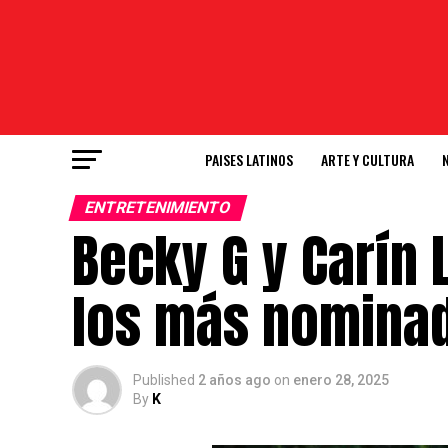
PAISES LATINOS
ARTE Y CULTURA
ENTRETENIMIENTO
Becky G y Carín 
los más nominad
Published
2 años ago
on
enero 28, 2025
By
K