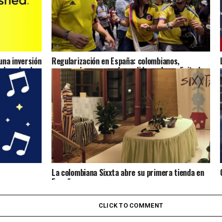
na inversión
Regularización en España: colombianos,
ulsando el
marroquíes y venezolanos lideran las solicitudes
presentadas
La colombiana Sixxta abre su primera tienda en
España
CLICK TO COMMENT