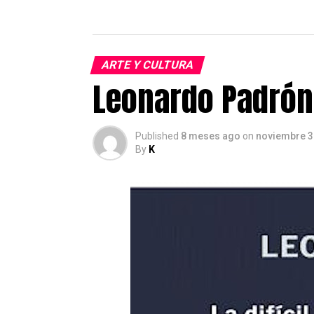
ARTE Y CULTURA
Leonardo Padrón 
Published
8 meses ago
on
noviembre 3
By
K